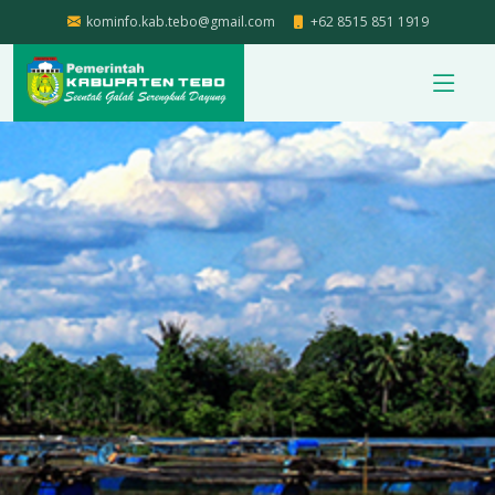
kominfo.kab.tebo@gmail.com
+62 8515 851 1919