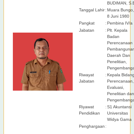
BUDIMAN, S.
Tanggal Lahir
:
Muara Bungo,
8 Juni 1980
Pangkat
:
Pembina IV/a
Jabatan
:
Plt. Kepala
Badan
Perencanaan
Pembanguna
Daerah Dan
Penelitian,
Pengembang
Riwayat
:
Kepala Bidan
Jabatan
Perencanaan,
Evaluasi,
Penelitian dan
Pengembang
Riyawat
:
S1 Akuntansi
Pendidikan
Universitas
Widya Gama
Penghargaan
: