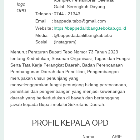
Komplek Perkantoran Seentak
logo
Galah Serengkuh Dayung
OPD
Telepon
:
0744 - 21343
Email
:
bappeda.tebo@gmail.com
Website
:
https://bappedalitbang.tebokab.go.id
Media
:
@bappedadanlitbangkabtebo
Sosial
(instagram)
Menurut Peraturan Bupati Tebo Nomor 73 Tahun 2023
tentang Kedudukan, Susunan Organisasi, Tugas dan Fungsi
Serta Tata Kerja Perangkat Daerah, Badan Perencanaan
Pembangunan Daerah dan Penelitian, Pengembangan
merupakan unsur penunjang yang
menyelenggarakan fungsi penunjang bidang perencanaan,
penelitian dan pengembangan yang menjadi kewenangan
daerah yang berkedudukan di bawah dan bertanggung
jawab kepada Bupati melalui Sekretaris Daerah.
PROFIL KEPALA OPD
Nama
:
ARIF