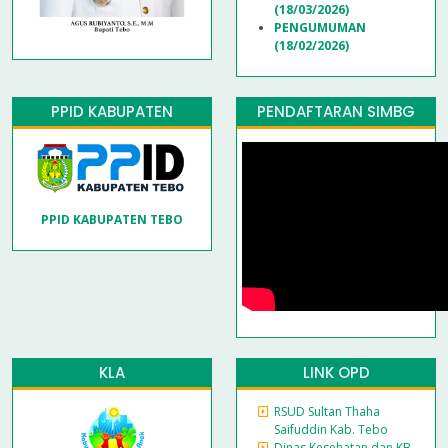
(18/03/2026)
PENGUMUMAN
(18/02/2026)
PPID KABUPATEN
PENDAFTARAN SIMBG
PPID KABUPATEN TEBO
KLA
LINK OPD
RSUD Sultan Thaha
Saifuddin Kab. Tebo
Dinas Kesehatan dan KB