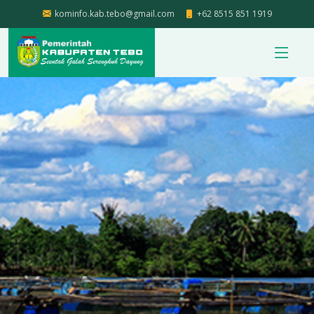
kominfo.kab.tebo@gmail.com
+62 8515 851 1919