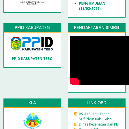
PENGUMUMAN
(18/02/2026)
PPID KABUPATEN
PENDAFTARAN SIMBG
PPID KABUPATEN TEBO
KLA
LINK OPD
RSUD Sultan Thaha
Saifuddin Kab. Tebo
Dinas Kesehatan dan KB