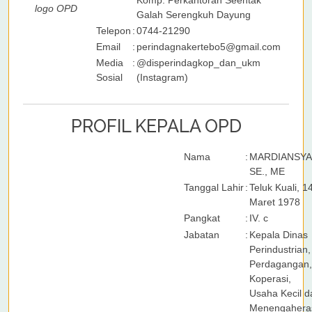
Komp. Perkantoran Seentak
logo OPD
Galah Serengkuh Dayung
Telepon
:
0744-21290
Email
:
perindagnakertebo5@gmail.com
Media
:
@disperindagkop_dan_ukm
Sosial
(Instagram)
PROFIL KEPALA OPD
Nama
:
MARDIANSYA
SE., ME
Tanggal Lahir
:
Teluk Kuali, 1
Maret 1978
Pangkat
:
IV. c
Jabatan
:
Kepala Dinas
Perindustrian,
Perdagangan,
Koperasi,
Usaha Kecil d
Menengaheras