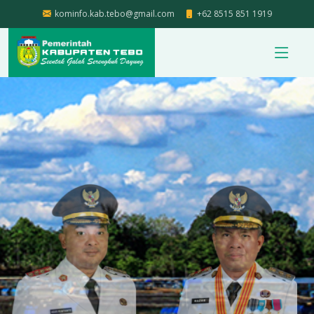
kominfo.kab.tebo@gmail.com
+62 8515 851 1919