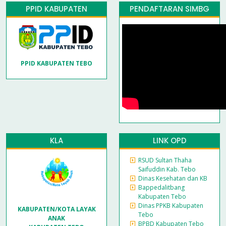
PPID KABUPATEN
PENDAFTARAN SIMBG
PPID KABUPATEN TEBO
KLA
LINK OPD
RSUD Sultan Thaha
Saifuddin Kab. Tebo
Dinas Kesehatan dan KB
Bappedalitbang
Kabupaten Tebo
Dinas PPKB Kabupaten
KABUPATEN/KOTA LAYAK
Tebo
ANAK
BPBD Kabupaten Tebo