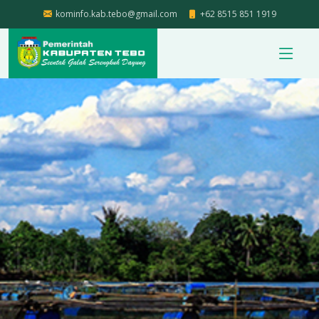
kominfo.kab.tebo@gmail.com
+62 8515 851 1919