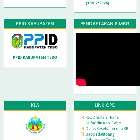
(18/02/2026)
PPID KABUPATEN
PENDAFTARAN SIMBG
PPID KABUPATEN TEBO
KLA
LINK OPD
RSUD Sultan Thaha
Saifuddin Kab. Tebo
Dinas Kesehatan dan KB
Bappedalitbang
Kabupaten Tebo