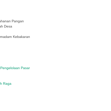
tahanan Pangan
tah Desa
Pemadam Kebakaran
 Pengelolaan Pasar
ah Raga
a