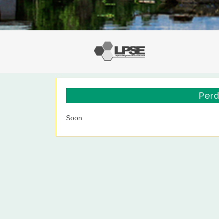
Perd
Soon