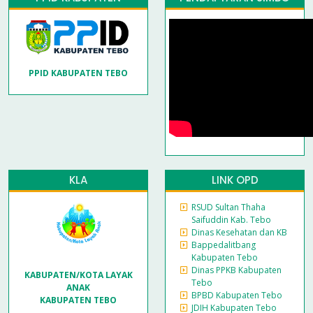
PPID KABUPATEN TEBO
KLA
LINK OPD
RSUD Sultan Thaha
Saifuddin Kab. Tebo
Dinas Kesehatan dan KB
Bappedalitbang
Kabupaten Tebo
Dinas PPKB Kabupaten
KABUPATEN/KOTA LAYAK
Tebo
ANAK
BPBD Kabupaten Tebo
KABUPATEN TEBO
JDIH Kabupaten Tebo