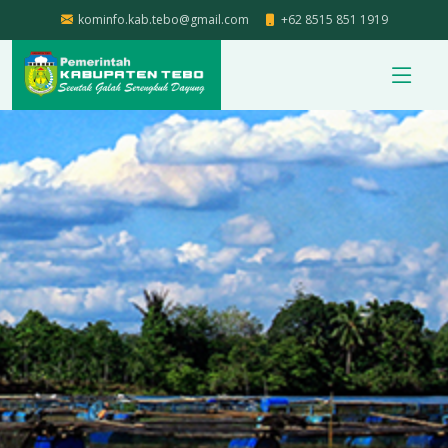
kominfo.kab.tebo@gmail.com
+62 8515 851 1919