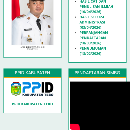
HASIL CAT DAN
PENULISAN ILMIAH
(10/04/2026)
HASIL SELEKSI
ADMINISTRASI
(03/04/2026)
PERPANJANGAN
PENDAFTARAN
(18/03/2026)
PENGUMUMAN
(18/02/2026)
PPID KABUPATEN
PENDAFTARAN SIMBG
PPID KABUPATEN TEBO