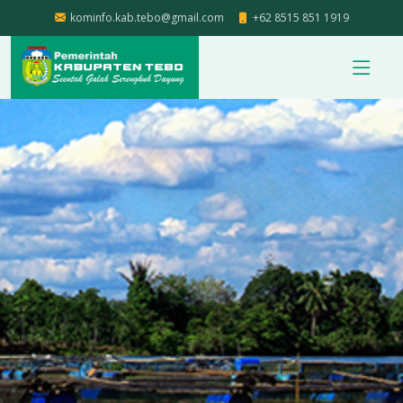
kominfo.kab.tebo@gmail.com
+62 8515 851 1919