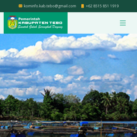
kominfo.kab.tebo@gmail.com
+62 8515 851 1919