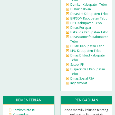
Damkar Kabupaten Tebo
Disbunnakkan
Dinas LH Kabupaten Tebo
BKPSDM Kabupaten Tebo
LPSE Kabupaten Tebo
Dinas Porapar
Bakeuda Kabupaten Tebo
Dinas Kominfo Kabupaten
Tebo
DPMD Kabupaten Tebo
KPU Kabupaten Tebo
Dinas Dikbud Kabupaten
Tebo
Satpol PP
Disperindag Kabupaten
Tebo
Dinas Sosial P3A
Inspektorat
KEMENTERIAN
PENGADUAN
Kemkominfo RI
Anda memilik keluhan tentang
Kemendagri
pelayanan Pemerintah