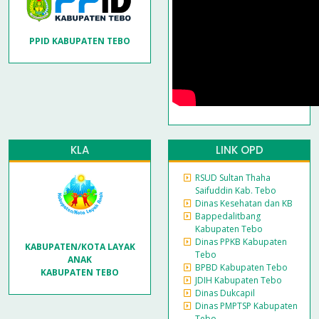
PPID KABUPATEN TEBO
KLA
LINK OPD
RSUD Sultan Thaha
Saifuddin Kab. Tebo
Dinas Kesehatan dan KB
Bappedalitbang
Kabupaten Tebo
Dinas PPKB Kabupaten
KABUPATEN/KOTA LAYAK
Tebo
ANAK
BPBD Kabupaten Tebo
KABUPATEN TEBO
JDIH Kabupaten Tebo
Dinas Dukcapil
Dinas PMPTSP Kabupaten
Tebo