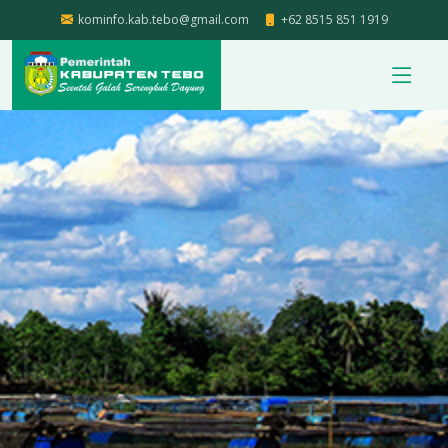
kominfo.kab.tebo@gmail.com
+62 8515 851 1919