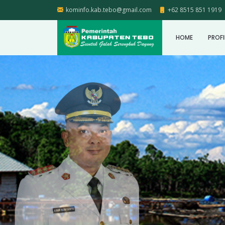
kominfo.kab.tebo@gmail.com
+62 8515 851 1919
HOME
PROFI