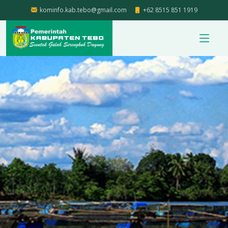
kominfo.kab.tebo@gmail.com
+62 8515 851 1919