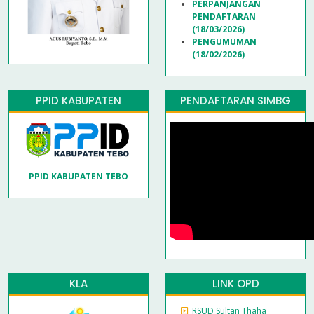
PERPANJANGAN
PENDAFTARAN
(18/03/2026)
PENGUMUMAN
(18/02/2026)
PPID KABUPATEN
PENDAFTARAN SIMBG
PPID KABUPATEN TEBO
KLA
LINK OPD
RSUD Sultan Thaha