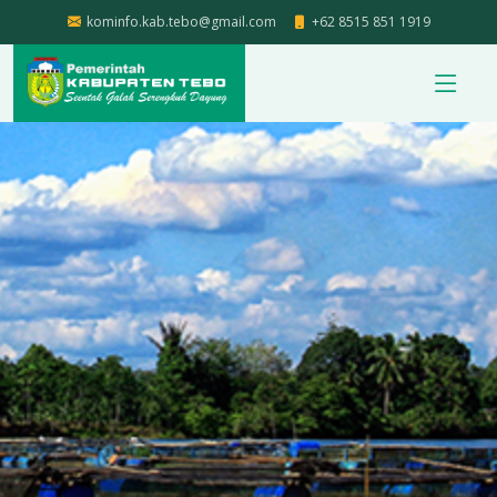
kominfo.kab.tebo@gmail.com
+62 8515 851 1919