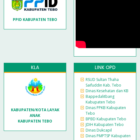
PPID KABUPATEN TEBO
KLA
LINK OPD
RSUD Sultan Thaha
Saifuddin Kab. Tebo
Dinas Kesehatan dan KB
Bappedalitbang
Kabupaten Tebo
Dinas PPKB Kabupaten
KABUPATEN/KOTA LAYAK
Tebo
ANAK
BPBD Kabupaten Tebo
KABUPATEN TEBO
JDIH Kabupaten Tebo
Dinas Dukcapil
Dinas PMPTSP Kabupaten