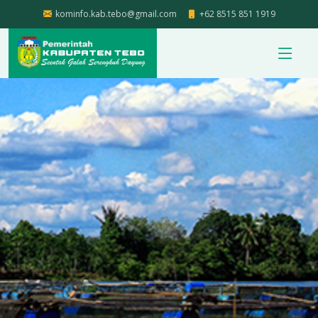
kominfo.kab.tebo@gmail.com
+62 8515 851 1919