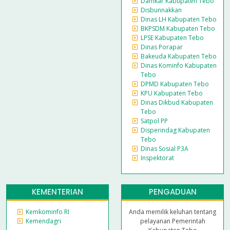
Damkar Kabupaten Tebo
Disbunnakkan
Dinas LH Kabupaten Tebo
BKPSDM Kabupaten Tebo
LPSE Kabupaten Tebo
Dinas Porapar
Bakeuda Kabupaten Tebo
Dinas Kominfo Kabupaten
Tebo
DPMD Kabupaten Tebo
KPU Kabupaten Tebo
Dinas Dikbud Kabupaten
Tebo
Satpol PP
Disperindag Kabupaten
Tebo
Dinas Sosial P3A
Inspektorat
KEMENTERIAN
PENGADUAN
Kemkominfo RI
Anda memilik keluhan tentang
Kemendagri
pelayanan Pemerintah