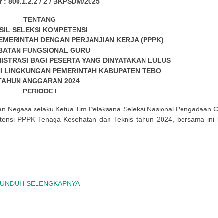
 : 800.1.2.2 / 2 / BKPSDM/2025
TENTANG
SIL SELEKSI KOMPETENSI
EMERINTAH DENGAN PERJANJIAN KERJA (PPPK)
BATAN FUNGSIONAL GURU
ISTRASI BAGI PESERTA YANG DINYATAKAN LULUS
DI LINGKUNGAN PEMERINTAH KABUPATEN TEBO
TAHUN ANGGARAN 2024
PERIODE I
ian Negasa selaku Ketua Tim Pelaksana Seleksi Nasional Pengadaan
tensi PPPK Tenaga Kesehatan dan Teknis tahun 2024, bersama ini 
UNDUH SELENGKAPNYA