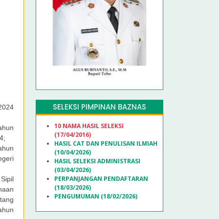
SELEKSI PIMPINAN BAZNAS
 2024
10 NAMA HASIL SELEKSI
ahun
(17/04/2016)
4;
HASIL CAT DAN PENULISAN ILMIAH
ahun
(10/04/2026)
geri
HASIL SELEKSI ADMINISTRASI
(03/04/2026)
PERPANJANGAN PENDAFTARAN
ipil
(18/03/2026)
naan
PENGUMUMAN (18/02/2026)
ntang
ahun