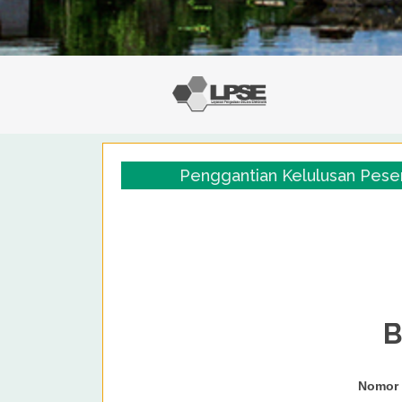
Penggantian Kelulusan Pes
B
Nomor 